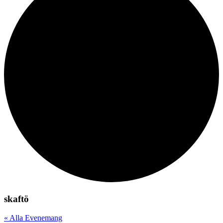
skaftö
« Alla Evenemang