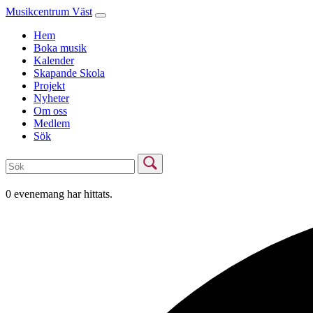
Musikcentrum Väst
Hem
Boka musik
Kalender
Skapande Skola
Projekt
Nyheter
Om oss
Medlem
Sök
0 evenemang har hittats.