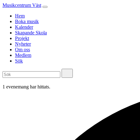
Musikcentrum Väst
Hem
Boka musik
Kalender
Skapande Skola
Projekt
Nyheter
Om oss
Medlem
Sök
1 evenemang har hittats.