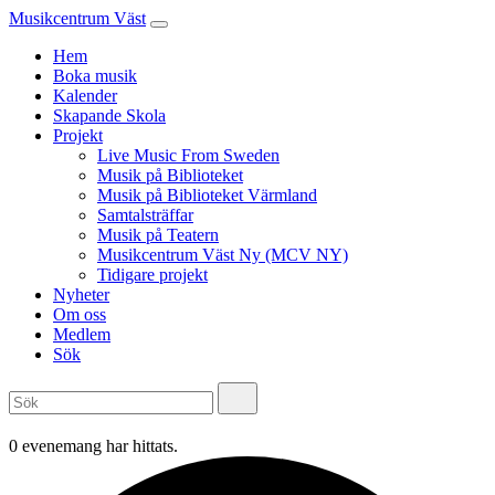
Musikcentrum Väst
Hem
Boka musik
Kalender
Skapande Skola
Projekt
Live Music From Sweden
Musik på Biblioteket
Musik på Biblioteket Värmland
Samtalsträffar
Musik på Teatern
Musikcentrum Väst Ny (MCV NY)
Tidigare projekt
Nyheter
Om oss
Medlem
Sök
0 evenemang har hittats.