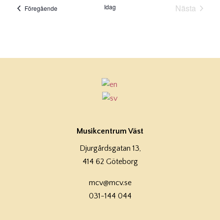
Idag
Nästa
Evenemang
Föregående
Evenema
Musikcentrum Väst
Djurgårdsgatan 13,
414 62 Göteborg
mcv@mcv.se
031-144 044