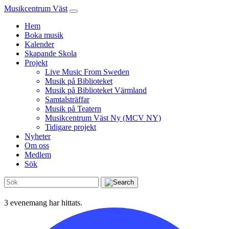
Musikcentrum Väst
Hem
Boka musik
Kalender
Skapande Skola
Projekt
Live Music From Sweden
Musik på Biblioteket
Musik på Biblioteket Värmland
Samtalsträffar
Musik på Teatern
Musikcentrum Väst Ny (MCV NY)
Tidigare projekt
Nyheter
Om oss
Medlem
Sök
3 evenemang har hittats.