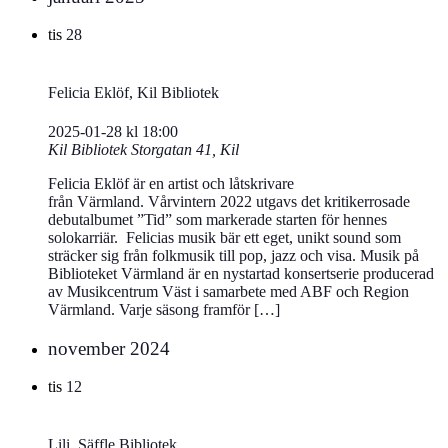
tis
28
Felicia Eklöf, Kil Bibliotek
2025-01-28 kl 18:00
Kil Bibliotek
Storgatan 41, Kil
Felicia Eklöf är en artist och låtskrivare
från Värmland. Vårvintern 2022 utgavs det kritikerrosade
debutalbumet ”Tid” som markerade starten för hennes
solokarriär. Felicias musik bär ett eget, unikt sound som
sträcker sig från folkmusik till pop, jazz och visa. Musik på
Biblioteket Värmland är en nystartad konsertserie producerad
av Musikcentrum Väst i samarbete med ABF och Region
Värmland. Varje säsong framför […]
november 2024
tis
12
Lili, Säffle Bibliotek