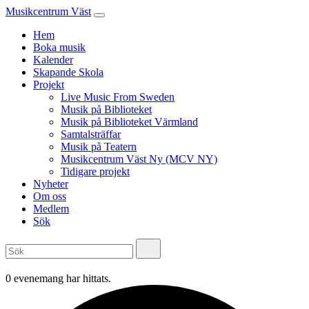
Musikcentrum Väst
Hem
Boka musik
Kalender
Skapande Skola
Projekt
Live Music From Sweden
Musik på Biblioteket
Musik på Biblioteket Värmland
Samtalsträffar
Musik på Teatern
Musikcentrum Väst Ny (MCV NY)
Tidigare projekt
Nyheter
Om oss
Medlem
Sök
0 evenemang har hittats.