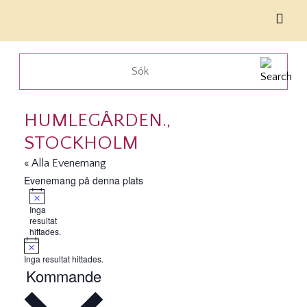
HUMLEGÅRDEN.,
STOCKHOLM
« Alla Evenemang
Evenemang på denna plats
Notis
Inga
resultat
hittades.
Notis
Inga resultat hittades.
Kommande
Välj
datum.