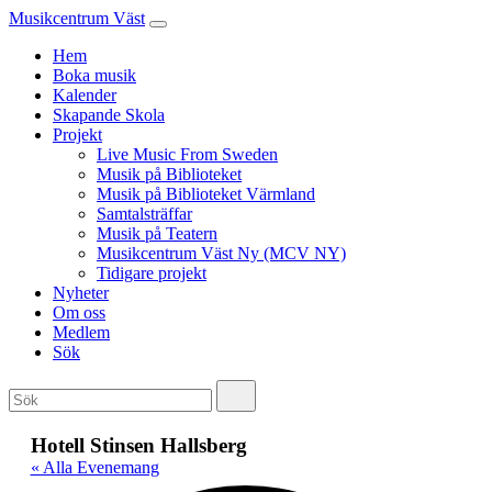
Musikcentrum Väst
Hem
Boka musik
Kalender
Skapande Skola
Projekt
Live Music From Sweden
Musik på Biblioteket
Musik på Biblioteket Värmland
Samtalsträffar
Musik på Teatern
Musikcentrum Väst Ny (MCV NY)
Tidigare projekt
Nyheter
Om oss
Medlem
Sök
Hotell Stinsen Hallsberg
« Alla Evenemang
Adr