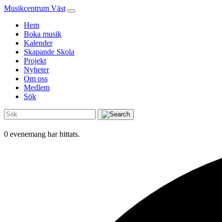
Musikcentrum Väst
Hem
Boka musik
Kalender
Skapande Skola
Projekt
Nyheter
Om oss
Medlem
Sök
0 evenemang har hittats.