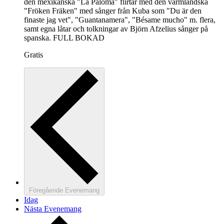
den mexikanska "La Paloma" flirtar med den värmländska
"Fröken Fräken" med sånger från Kuba som "Du är den
finaste jag vet", "Guantanamera", "Bésame mucho" m. flera,
samt egna låtar och tolkningar av Björn Afzelius sånger på
spanska. FULL BOKAD
Gratis
Föregående
Evenemang
Idag
Nästa
Evenemang