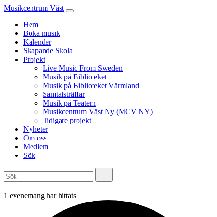
Musikcentrum Väst
Hem
Boka musik
Kalender
Skapande Skola
Projekt
Live Music From Sweden
Musik på Biblioteket
Musik på Biblioteket Värmland
Samtalsträffar
Musik på Teatern
Musikcentrum Väst Ny (MCV NY)
Tidigare projekt
Nyheter
Om oss
Medlem
Sök
1 evenemang har hittats.