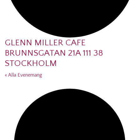
GLENN MILLER CAFE
BRUNNSGATAN 21A 111 38
STOCKHOLM
« Alla Evenemang