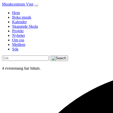
Musikcentrum Väst
Hem
Boka musik
Kalender
Skapande Skola
Projekt
Nyheter
Om oss
Medlem
Sök
4 evenemang har hittats.