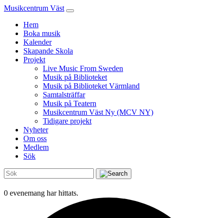
Musikcentrum Väst
Hem
Boka musik
Kalender
Skapande Skola
Projekt
Live Music From Sweden
Musik på Biblioteket
Musik på Biblioteket Värmland
Samtalsträffar
Musik på Teatern
Musikcentrum Väst Ny (MCV NY)
Tidigare projekt
Nyheter
Om oss
Medlem
Sök
0 evenemang har hittats.