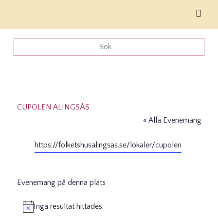
CUPOLEN ALINGSÅS
« Alla Evenemang
Website
https://folketshusalingsas.se/lokaler/cupolen
Evenemang på denna plats
Inga resultat hittades.
Notis