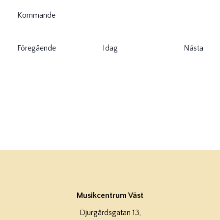
Kommande
Välj
datum.
Evenemang
Föregående
Idag
Nästa
Evenem
Musikcentrum Väst
Djurgårdsgatan 13,