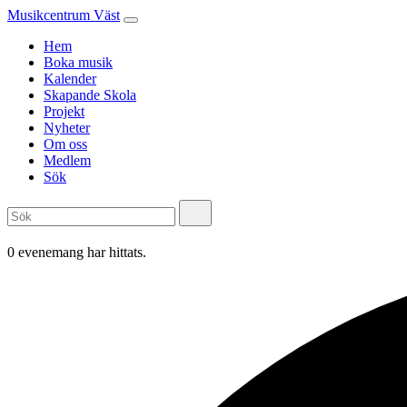
Musikcentrum Väst
Hem
Boka musik
Kalender
Skapande Skola
Projekt
Nyheter
Om oss
Medlem
Sök
0 evenemang har hittats.