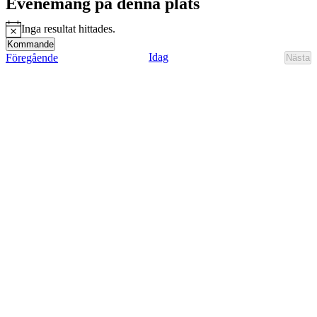
Evenemang på denna plats
Inga resultat hittades.
Notis
Kommande
Välj
Evenemang
Idag
Föregående
Nästa
Eve
datum.