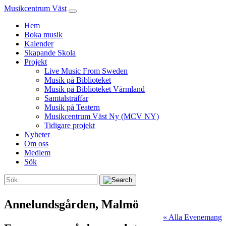
Musikcentrum Väst
Hem
Boka musik
Kalender
Skapande Skola
Projekt
Live Music From Sweden
Musik på Biblioteket
Musik på Biblioteket Värmland
Samtalsträffar
Musik på Teatern
Musikcentrum Väst Ny (MCV NY)
Tidigare projekt
Nyheter
Om oss
Medlem
Sök
Annelundsgården, Malmö
« Alla Evenemang