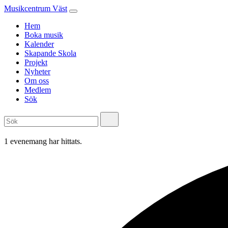
Musikcentrum Väst
Hem
Boka musik
Kalender
Skapande Skola
Projekt
Nyheter
Om oss
Medlem
Sök
1 evenemang har hittats.