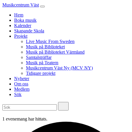
Musikcentrum Väst
Hem
Boka musik
Kalender
Skapande Skola
Projekt
Live Music From Sweden
Musik på Biblioteket
Musik på Biblioteket Värmland
Samtalsträffar
Musik på Teatern
Musikcentrum Väst Ny (MCV NY)
Tidigare projekt
Nyheter
Om oss
Medlem
Sök
1 evenemang har hittats.