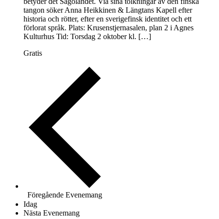
betyder det Sagolandet. Via sina tolkningar av den finska
tangon söker Anna Heikkinen & Längtans Kapell efter
historia och rötter, efter en sverigefinsk identitet och ett
förlorat språk. Plats: Krusenstjernasalen, plan 2 i Agnes
Kulturhus Tid: Torsdag 2 oktober kl. […]
Gratis
Föregående
Evenemang
Idag
Nästa
Evenemang