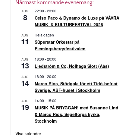
Närmast kommande evenemang:
22:00
-
23:00
AUG
8
Celso Paco & Dynamo de Luxe på VÄVRA
MUSIK- & KULTURFESTIVAL 2026
Hela dagen
AUG
11
Süperstar Orkestar på
Flemingsbergsfestivalen
18:00
-
20:00
AUG
13
Liedström & Co, Nolhaga Slott (Aås)
18:00
-
20:00
AUG
14
Marco Rios, Stödgala för ett Tidö-befriat
Sverige. ABF-huset i Stockholm
14:00
-
15:00
AUG
19
MUSIK PÅ BRYGGAN! med Susanne Lind
& Marco Rios, Segeltorps kyrka,
Stockholm
Visa kalender