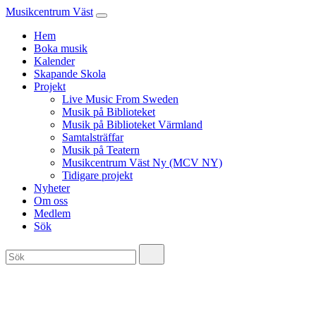
Musikcentrum Väst
Hem
Boka musik
Kalender
Skapande Skola
Projekt
Live Music From Sweden
Musik på Biblioteket
Musik på Biblioteket Värmland
Samtalsträffar
Musik på Teatern
Musikcentrum Väst Ny (MCV NY)
Tidigare projekt
Nyheter
Om oss
Medlem
Sök