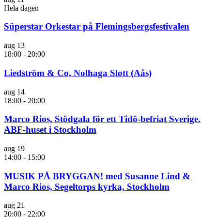
Hela dagen
Süperstar Orkestar på Flemingsbergsfestivalen
aug
13
18:00
-
20:00
Liedström & Co, Nolhaga Slott (Aås)
aug
14
18:00
-
20:00
Marco Rios, Stödgala för ett Tidö-befriat Sverige.
ABF-huset i Stockholm
aug
19
14:00
-
15:00
MUSIK PÅ BRYGGAN! med Susanne Lind &
Marco Rios, Segeltorps kyrka, Stockholm
aug
21
20:00
-
22:00