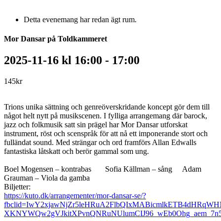
Detta evenemang har redan ägt rum.
Mor Dansar på Toldkammeret
2025-11-16 kl 16:00
-
17:00
145kr
Trions unika sättning och genreöverskridande koncept gör dem till
något helt nytt på musikscenen. I fylliga arrangemang där barock,
jazz och folkmusik satt sin prägel har Mor Dansar utforskat
instrument, röst och scenspråk för att nå ett imponerande stort och
fulländat sound. Med strängar och ord framförs Allan Edwalls
fantastiska låtskatt och berör gammal som ung.
Boel Mogensen – kontrabas Sofia Källman – sång Adam
Grauman – Viola da gamba
Biljetter:
https://kuto.dk/arrangementer/mor-dansar-se/?
fbclid=IwY2xjawNjZr5leHRuA2FlbQIxMABicmlkETB4dHRqWH
XKNYWQw2gVJkitXPvnQNRuNUlumCIJ96_wEb0Ohg_aem_7n5