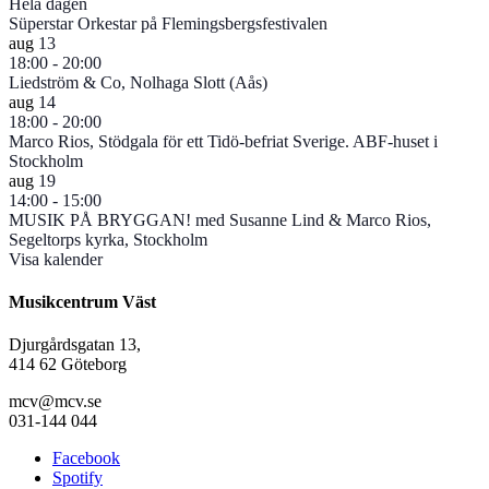
Hela dagen
Süperstar Orkestar på Flemingsbergsfestivalen
aug
13
18:00
-
20:00
Liedström & Co, Nolhaga Slott (Aås)
aug
14
18:00
-
20:00
Marco Rios, Stödgala för ett Tidö-befriat Sverige. ABF-huset i
Stockholm
aug
19
14:00
-
15:00
MUSIK PÅ BRYGGAN! med Susanne Lind & Marco Rios,
Segeltorps kyrka, Stockholm
Visa kalender
Musikcentrum Väst
Djurgårdsgatan 13,
414 62 Göteborg
mcv@mcv.se
031-144 044
Facebook
Spotify