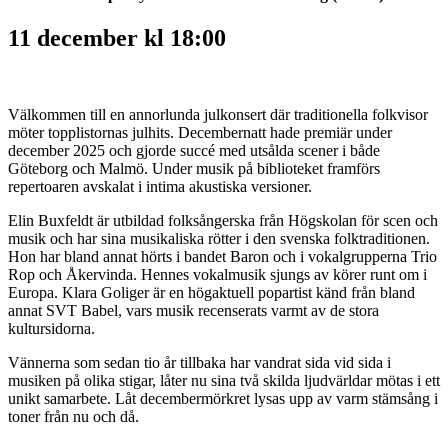
11 december kl 18:00
Välkommen till en annorlunda julkonsert där traditionella folkvisor
möter topplistornas julhits. Decembernatt hade premiär under
december 2025 och gjorde succé med utsålda scener i både
Göteborg och Malmö. Under musik på biblioteket framförs
repertoaren avskalat i intima akustiska versioner.
Elin Buxfeldt är utbildad folksångerska från Högskolan för scen och
musik och har sina musikaliska rötter i den svenska folktraditionen.
Hon har bland annat hörts i bandet Baron och i vokalgrupperna Trio
Rop och Åkervinda. Hennes vokalmusik sjungs av körer runt om i
Europa. Klara Goliger är en högaktuell popartist känd från bland
annat SVT Babel, vars musik recenserats varmt av de stora
kultursidorna.
Vännerna som sedan tio år tillbaka har vandrat sida vid sida i
musiken på olika stigar, låter nu sina två skilda ljudvärldar mötas i ett
unikt samarbete. Låt decembermörkret lysas upp av varm stämsång i
toner från nu och då.