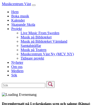
Musikcentrum Väst
Hem
Boka musik
Kalender
Skapande Skola
Projekt
Live Music From Sweden
Musik på Biblioteket
Musik på Biblioteket Värmland
Samtalsträffar
Musik på Teatern
Musikcentrum Väst Ny (MCV NY)
Tidigare projekt
Nyheter
Om oss
Medlem
Sök
Decembernatt på Lyckeskolans scen och salong (Kinna)