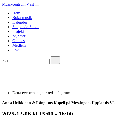
Musikcentrum Väst
Hem
Boka musik
Kalender
Skapande Skola
Projekt
Nyheter
Om oss
Medlem
Sök
Detta evenemang har redan ägt rum.
Anna Heikkinen & Längtans Kapell på Messingen, Upplands Vä
2025-12-06 kl 15:00
-
16:00