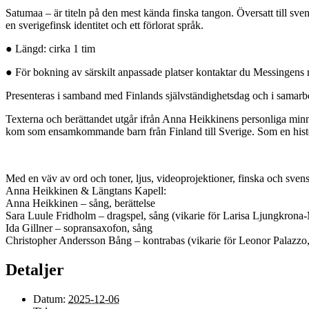
Satumaa – är titeln på den mest kända finska tangon. Översatt till sve
en sverigefinsk identitet och ett förlorat språk.
● Längd: cirka 1 tim
● För bokning av särskilt anpassade platser kontaktar du Messingens 
Presenteras i samband med Finlands självständighetsdag och i samarb
Texterna och berättandet utgår ifrån Anna Heikkinens personliga minn
kom som ensamkommande barn från Finland till Sverige. Som en histor
Med en väv av ord och toner, ljus, videoprojektioner, finska och svensk
Anna Heikkinen & Längtans Kapell:
Anna Heikkinen – sång, berättelse
Sara Luule Fridholm – dragspel, sång (vikarie för Larisa Ljungkrona
Ida Gillner – sopransaxofon, sång
Christopher Andersson Bång – kontrabas (vikarie för Leonor Palazzo,
Detaljer
Datum:
2025-12-06