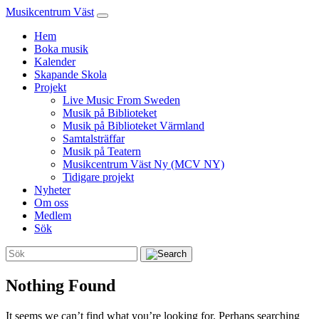
Musikcentrum Väst
Hem
Boka musik
Kalender
Skapande Skola
Projekt
Live Music From Sweden
Musik på Biblioteket
Musik på Biblioteket Värmland
Samtalsträffar
Musik på Teatern
Musikcentrum Väst Ny (MCV NY)
Tidigare projekt
Nyheter
Om oss
Medlem
Sök
Nothing Found
It seems we can’t find what you’re looking for. Perhaps searching