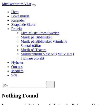
Musikcentrum Väst
Hem
Boka musik
Kalender
Skapande Skola
Projekt
Live Music From Sweden
Musik på Biblioteket
Musik på Biblioteket Värmland
Samtalsträffar
Musik på Teatern
Musikcentrum Väst Ny (MCV NY)
Tidigare projekt
Nyheter
Om oss
Medlem
Sök
Nothing Found