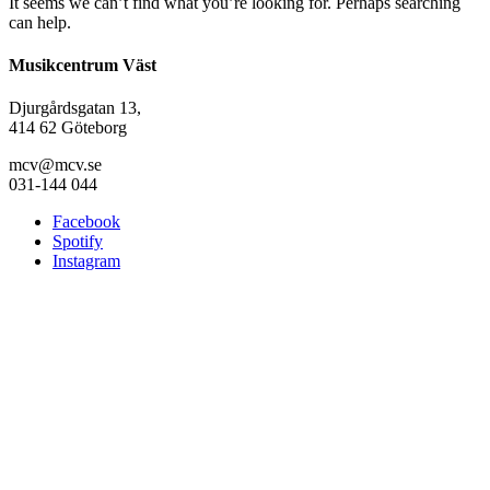
It seems we can’t find what you’re looking for. Perhaps searching
can help.
Musikcentrum Väst
Djurgårdsgatan 13,
414 62 Göteborg
mcv@mcv.se
031-144 044
Facebook
Spotify
Instagram