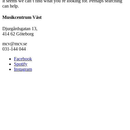
It seems we can’t find what you’re looking for. Perhaps searching
can help.
Musikcentrum Väst
Djurgårdsgatan 13,
414 62 Göteborg
mcv@mcv.se
031-144 044
Facebook
Spotify
Instagram