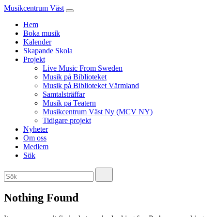
Musikcentrum Väst
Hem
Boka musik
Kalender
Skapande Skola
Projekt
Live Music From Sweden
Musik på Biblioteket
Musik på Biblioteket Värmland
Samtalsträffar
Musik på Teatern
Musikcentrum Väst Ny (MCV NY)
Tidigare projekt
Nyheter
Om oss
Medlem
Sök
Nothing Found