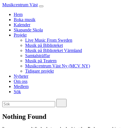
Musikcentrum Väst
Hem
Boka musik
Kalender
Skapande Skola
Projekt
Live Music From Sweden
Musik på Biblioteket
Musik på Biblioteket Värmland
Samtalsträffar
Musik på Teatern
Musikcentrum Väst Ny (MCV NY)
Tidigare projekt
Nyheter
Om oss
Medlem
Sök
Nothing Found