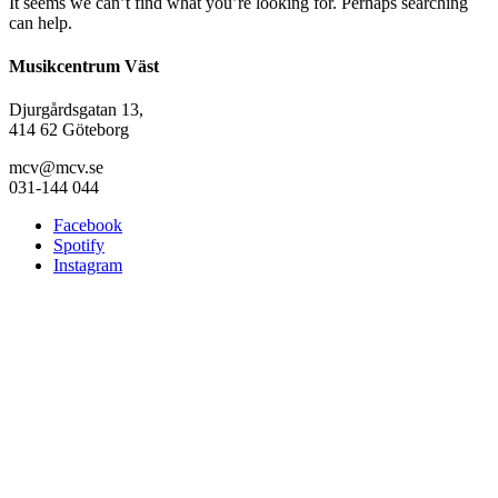
It seems we can’t find what you’re looking for. Perhaps searching
can help.
Musikcentrum Väst
Djurgårdsgatan 13,
414 62 Göteborg
mcv@mcv.se
031-144 044
Facebook
Spotify
Instagram