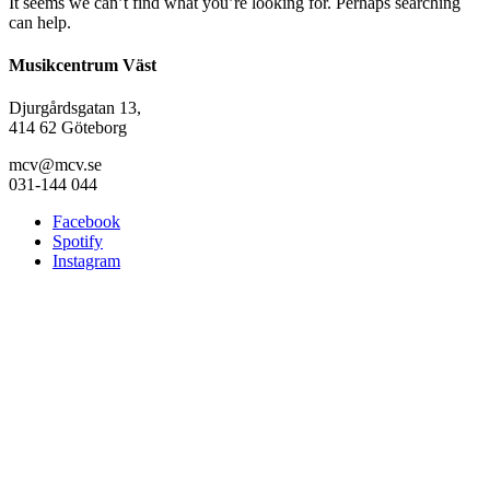
It seems we can’t find what you’re looking for. Perhaps searching
can help.
Musikcentrum Väst
Djurgårdsgatan 13,
414 62 Göteborg
mcv@mcv.se
031-144 044
Facebook
Spotify
Instagram