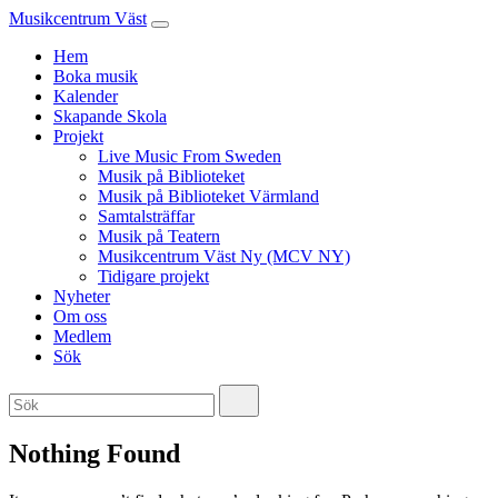
Musikcentrum Väst
Hem
Boka musik
Kalender
Skapande Skola
Projekt
Live Music From Sweden
Musik på Biblioteket
Musik på Biblioteket Värmland
Samtalsträffar
Musik på Teatern
Musikcentrum Väst Ny (MCV NY)
Tidigare projekt
Nyheter
Om oss
Medlem
Sök
Nothing Found