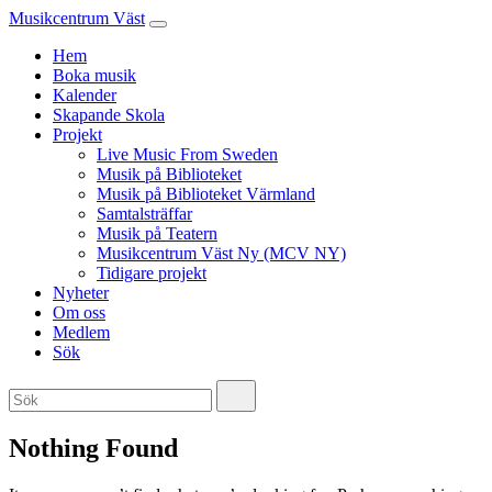
Musikcentrum Väst
Hem
Boka musik
Kalender
Skapande Skola
Projekt
Live Music From Sweden
Musik på Biblioteket
Musik på Biblioteket Värmland
Samtalsträffar
Musik på Teatern
Musikcentrum Väst Ny (MCV NY)
Tidigare projekt
Nyheter
Om oss
Medlem
Sök
Nothing Found