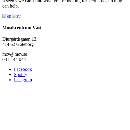
It seems we can’t find what you’re looking for. Perhaps searching
can help.
Musikcentrum Väst
Djurgårdsgatan 13,
414 62 Göteborg
mcv@mcv.se
031-144 044
Facebook
Spotify
Instagram