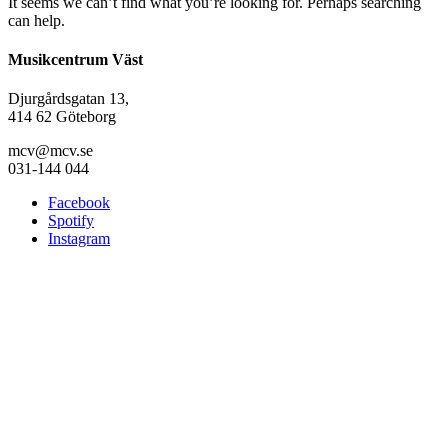
It seems we can’t find what you’re looking for. Perhaps searching
can help.
Musikcentrum Väst
Djurgårdsgatan 13,
414 62 Göteborg
mcv@mcv.se
031-144 044
Facebook
Spotify
Instagram