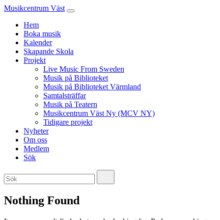
Musikcentrum Väst
Hem
Boka musik
Kalender
Skapande Skola
Projekt
Live Music From Sweden
Musik på Biblioteket
Musik på Biblioteket Värmland
Samtalsträffar
Musik på Teatern
Musikcentrum Väst Ny (MCV NY)
Tidigare projekt
Nyheter
Om oss
Medlem
Sök
Nothing Found