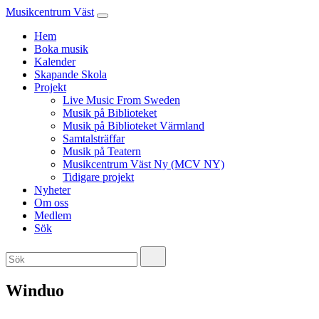
Musikcentrum Väst
Hem
Boka musik
Kalender
Skapande Skola
Projekt
Live Music From Sweden
Musik på Biblioteket
Musik på Biblioteket Värmland
Samtalsträffar
Musik på Teatern
Musikcentrum Väst Ny (MCV NY)
Tidigare projekt
Nyheter
Om oss
Medlem
Sök
Winduo