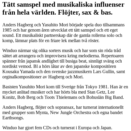
Tätt samspel med musikaliska influenser
från hela världen. Flöjter, sax & bas.
Anders Hagberg och Yasuhito Mori började spela duo tillsammans
1985 och har genom åren utvecklat ett tätt samspel och ett eget
sound. Ett musikaliskt partnerskap där de gamla rollerna solo och
komp, lämnar plats för en friare lek mellan två röster.
Winduo närmar sig olika sorters musik och har som sin röda tråd
sättet att arrangera och improvisera kring melodierna. Repertoaren
spänner från japansk andlighet till busiga beat, sinnligt sväng och
nordiskt vemod. Bl a hörs låtar av den japanske kompositören
Kousaku Yamada och den svenske jazzmusikern Lars Gullin, samt
orginalkompositioner av Hagberg och Mori.
Basisten Yasuhito Mori kom till Sverige från Tokyo 1981. Han är en
mycket anlitad musiker och har hörts bla med Stan Getz, Lee
Konitz, Bob Berg och Toots Thielemans och Bohuslän Big Band.
Anders Hagberg, flöjter och sopransax, har turnerat internationellt
med grupper som Mynta, New Jungle Orchestra och egna bandet
Earthsongs.
Winduo har gjort fem CDs och turnerat i Europa och Japan.