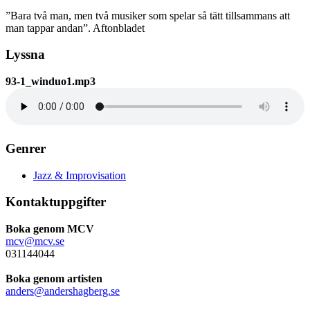
”Bara två man, men två musiker som spelar så tätt tillsammans att
man tappar andan”. Aftonbladet
Lyssna
93-1_winduo1.mp3
Genrer
Jazz & Improvisation
Kontaktuppgifter
Boka genom MCV
mcv@mcv.se
031144044
Boka genom artisten
anders@andershagberg.se