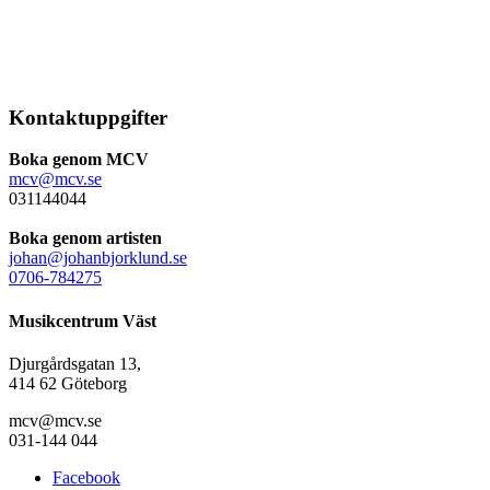
Kontaktuppgifter
Boka genom MCV
mcv@mcv.se
031144044
Boka genom artisten
johan@johanbjorklund.se
0706-784275
Musikcentrum Väst
Djurgårdsgatan 13,
414 62 Göteborg
mcv@mcv.se
031-144 044
Facebook