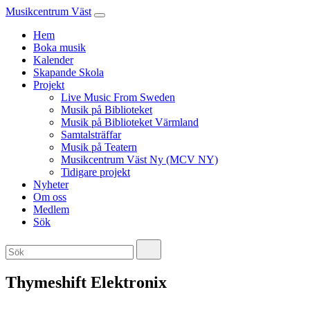
Musikcentrum Väst
Hem
Boka musik
Kalender
Skapande Skola
Projekt
Live Music From Sweden
Musik på Biblioteket
Musik på Biblioteket Värmland
Samtalsträffar
Musik på Teatern
Musikcentrum Väst Ny (MCV NY)
Tidigare projekt
Nyheter
Om oss
Medlem
Sök
Thymeshift Elektronix