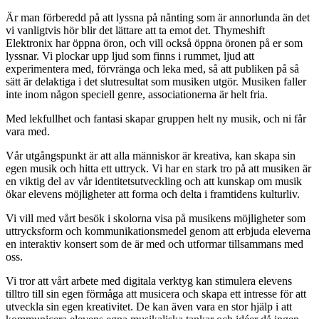
Är man förberedd på att lyssna på nånting som är annorlunda än det
vi vanligtvis hör blir det lättare att ta emot det. Thymeshift
Elektronix har öppna öron, och vill också öppna öronen på er som
lyssnar. Vi plockar upp ljud som finns i rummet, ljud att
experimentera med, förvränga och leka med, så att publiken på så
sätt är delaktiga i det slutresultat som musiken utgör. Musiken faller
inte inom någon speciell genre, associationerna är helt fria.
Med lekfullhet och fantasi skapar gruppen helt ny musik, och ni får
vara med.
Vår utgångspunkt är att alla människor är kreativa, kan skapa sin
egen musik och hitta ett uttryck. Vi har en stark tro på att musiken är
en viktig del av vår identitetsutveckling och att kunskap om musik
ökar elevens möjligheter att forma och delta i framtidens kulturliv.
Vi vill med vårt besök i skolorna visa på musikens möjligheter som
uttrycksform och kommunikationsmedel genom att erbjuda eleverna
en interaktiv konsert som de är med och utformar tillsammans med
oss.
Vi tror att vårt arbete med digitala verktyg kan stimulera elevens
tilltro till sin egen förmåga att musicera och skapa ett intresse för att
utveckla sin egen kreativitet. De kan även vara en stor hjälp i att