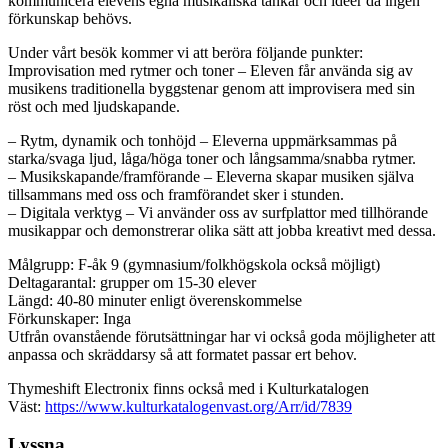
kommunicera elevens egna musikaliska tankar och idéer då ingen
förkunskap behövs.
Under vårt besök kommer vi att beröra följande punkter:
Improvisation med rytmer och toner – Eleven får använda sig av
musikens traditionella byggstenar genom att improvisera med sin
röst och med ljudskapande.
– Rytm, dynamik och tonhöjd – Eleverna uppmärksammas på
starka/svaga ljud, låga/höga toner och långsamma/snabba rytmer.
– Musikskapande/framförande – Eleverna skapar musiken själva
tillsammans med oss och framförandet sker i stunden.
– Digitala verktyg – Vi använder oss av surfplattor med tillhörande
musikappar och demonstrerar olika sätt att jobba kreativt med dessa.
Målgrupp: F-åk 9 (gymnasium/folkhögskola också möjligt)
Deltagarantal: grupper om 15-30 elever
Längd: 40-80 minuter enligt överenskommelse
Förkunskaper: Inga
Utfrån ovanstående förutsättningar har vi också goda möjligheter att
anpassa och skräddarsy så att formatet passar ert behov.
Thymeshift Electronix finns också med i Kulturkatalogen
Väst:
https://www.kulturkatalogenvast.org/Arr/id/7839
Lyssna