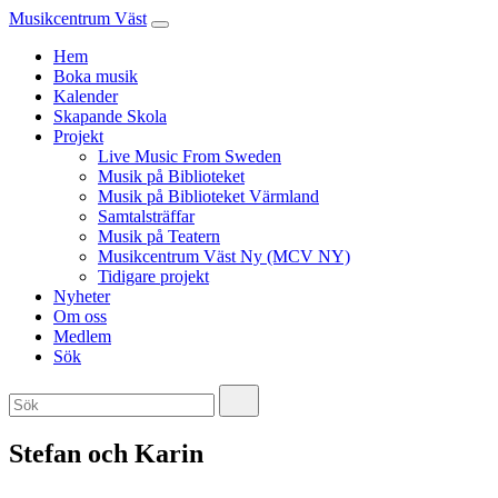
Musikcentrum Väst
Hem
Boka musik
Kalender
Skapande Skola
Projekt
Live Music From Sweden
Musik på Biblioteket
Musik på Biblioteket Värmland
Samtalsträffar
Musik på Teatern
Musikcentrum Väst Ny (MCV NY)
Tidigare projekt
Nyheter
Om oss
Medlem
Sök
Stefan och Karin