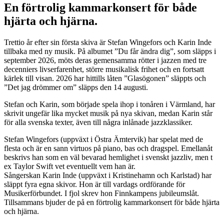
En förtrolig kammarkonsert för både
hjärta och hjärna.
Trettio år efter sin första skiva är Stefan Wingefors och Karin Inde
tillbaka med ny musik. På albumet ”Du får ändra dig”, som släpps i
september 2026, möts deras gemensamma rötter i jazzen med tre
decenniers livserfarenhet, större musikalisk frihet och en fortsatt
kärlek till visan. 2026 har hittills låten ”Glasögonen” släppts och
”Det jag drömmer om” släpps den 14 augusti.
Stefan och Karin, som började spela ihop i tonåren i Värmland, har
skrivit ungefär lika mycket musik på nya skivan, medan Karin står
för alla svenska texter, även till några inlånade jazzklassiker.
Stefan Wingefors (uppväxt i Östra Ämtervik) har spelat med de
flesta och är en sann virtuos på piano, bas och dragspel. Emellanåt
beskrivs han som en väl bevarad hemlighet i svenskt jazzliv, men t
ex Taylor Swift vet eventuellt vem han är.
Sångerskan Karin Inde (uppväxt i Kristinehamn och Karlstad) har
släppt fyra egna skivor. Hon är till vardags ordförande för
Musikerförbundet. I fjol skrev hon Finnkampens jubileumslåt.
Tillsammans bjuder de på en förtrolig kammarkonsert för både hjärta
och hjärna.