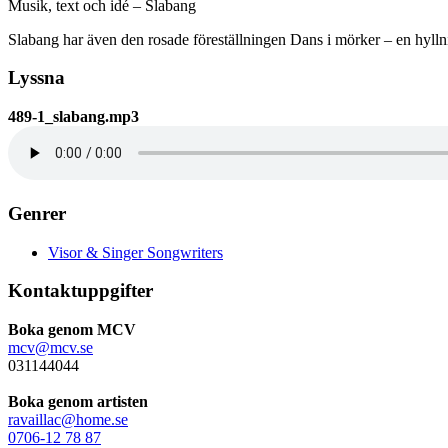
Musik, text och idé – Slabang
Slabang har även den rosade föreställningen Dans i mörker – en hyllni
Lyssna
489-1_slabang.mp3
Genrer
Visor & Singer Songwriters
Kontaktuppgifter
Boka genom MCV
mcv@mcv.se
031144044
Boka genom artisten
ravaillac@home.se
0706-12 78 87