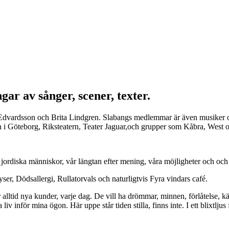
ar av sånger, scener, texter.
dvardsson och Brita Lindgren. Slabangs medlemmar är även musiker och
 i Göteborg, Riksteatern, Teater Jaguar,och grupper som Kåbra, West
rdiska människor, vår längtan efter mening, våra möjligheter och och
r, Dödsallergi, Rullatorvals och naturligtvis Fyra vindars café.
 alltid nya kunder, varje dag. De vill ha drömmar, minnen, förlåtelse, k
iv inför mina ögon. Här uppe står tiden stilla, finns inte. I ett blixtlju