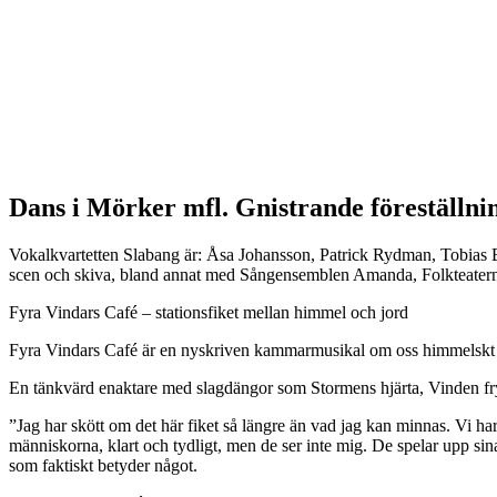
Dans i Mörker mfl. Gnistrande föreställning
Vokalkvartetten Slabang är: Åsa Johansson, Patrick Rydman, Tobias E
scen och skiva, bland annat med Sångensemblen Amanda, Folkteatern
Fyra Vindars Café – stationsfiket mellan himmel och jord
Fyra Vindars Café är en nyskriven kammarmusikal om oss himmelskt jo
En tänkvärd enaktare med slagdängor som Stormens hjärta, Vinden fryse
”Jag har skött om det här fiket så längre än vad jag kan minnas. Vi har
människorna, klart och tydligt, men de ser inte mig. De spelar upp sina l
som faktiskt betyder något.