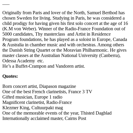
___
Originally from Paris and lover of the North, Samuel Berthod has
chosen Sweden for living. Studying in Paris, he was considered a
child prodigy for having given his first solo concert at the age of 16
(K.M von Weber). Winner of the Radio-France Foundation out of
5000 candidates, Thy masterclass and Artist in Residence
Program foundations, he has played as a soloist in Europe, Canada
& Australia in chamber music and with orchestras. Among others
the Danish String Quartet or the Moravian Philharmonic. He gives
master classes at the Australian National University (Canberra),
Odessa Academy etc.
He’s a Buffet-Crampon and Vandoren artist.
Quotes:
Born concert artist, Diapason magazine
One of the best French clarinetists, France 3 TV
Gifted musician, Europe 1 radio
Magnificent clarinetist, Radio-France
Klezmer King, Cultuurpakt mag
One of the memorable events of the year, Thisted Dagblad
Internationally acclaimed master, Cairns Post