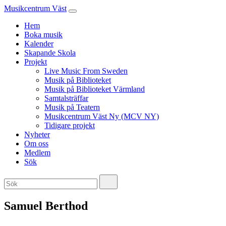
Musikcentrum Väst
Hem
Boka musik
Kalender
Skapande Skola
Projekt
Live Music From Sweden
Musik på Biblioteket
Musik på Biblioteket Värmland
Samtalsträffar
Musik på Teatern
Musikcentrum Väst Ny (MCV NY)
Tidigare projekt
Nyheter
Om oss
Medlem
Sök
Samuel Berthod