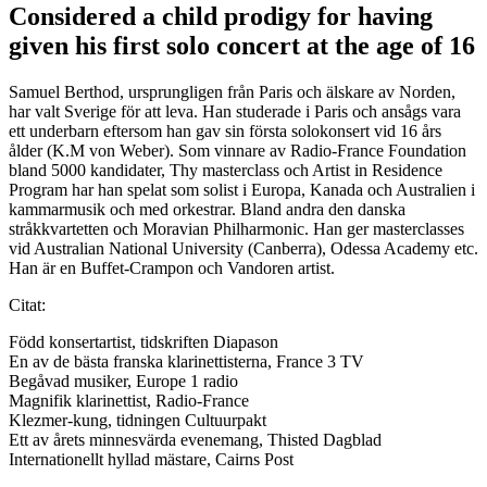
Considered a child prodigy for having
given his first solo concert at the age of 16
Samuel Berthod, ursprungligen från Paris och älskare av Norden,
har valt Sverige för att leva. Han studerade i Paris och ansågs vara
ett underbarn eftersom han gav sin första solokonsert vid 16 års
ålder (K.M von Weber). Som vinnare av Radio-France Foundation
bland 5000 kandidater, Thy masterclass och Artist in Residence
Program har han spelat som solist i Europa, Kanada och Australien i
kammarmusik och med orkestrar. Bland andra den danska
stråkkvartetten och Moravian Philharmonic. Han ger masterclasses
vid Australian National University (Canberra), Odessa Academy etc.
Han är en Buffet-Crampon och Vandoren artist.
Citat:
Född konsertartist, tidskriften Diapason
En av de bästa franska klarinettisterna, France 3 TV
Begåvad musiker, Europe 1 radio
Magnifik klarinettist, Radio-France
Klezmer-kung, tidningen Cultuurpakt
Ett av årets minnesvärda evenemang, Thisted Dagblad
Internationellt hyllad mästare, Cairns Post