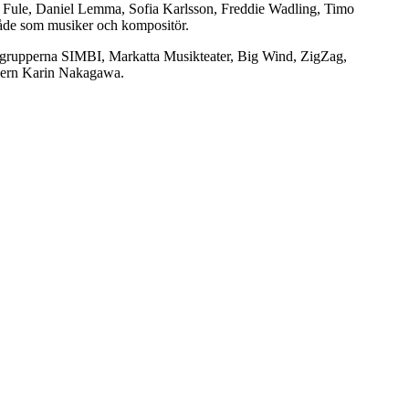
n Fule, Daniel Lemma, Sofia Karlsson, Freddie Wadling, Timo
både som musiker och kompositör.
med grupperna SIMBI, Markatta Musikteater, Big Wind, ZigZag,
kern Karin Nakagawa.