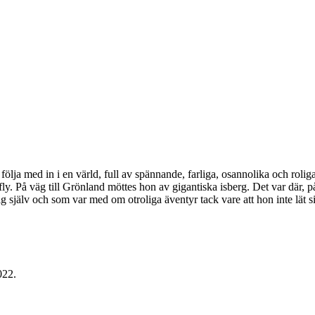
följa med in i en värld, full av spännande, farliga, osannolika och rolig
fly. På väg till Grönland möttes hon av gigantiska isberg. Det var där,
g själv och som var med om otroliga äventyr tack vare att hon inte lät 
022.