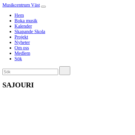
Musikcentrum Väst
Hem
Boka musik
Kalender
Skapande Skola
Projekt
Nyheter
Om oss
Medlem
Sök
SAJOURI