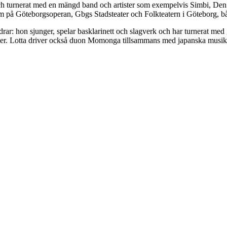
ch turnerat med en mängd band och artister som exempelvis Simbi, De
um på Göteborgsoperan, Gbgs Stadsteater och Folkteatern i Göteborg, 
ldrar: hon sjunger, spelar basklarinett och slagverk och har turnerat 
er. Lotta driver också duon Momonga tillsammans med japanska musi