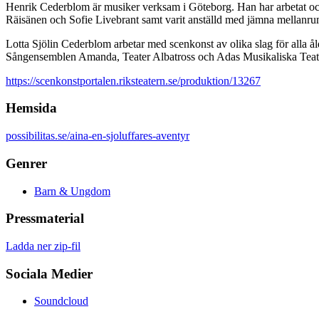
Henrik Cederblom är musiker verksam i Göteborg. Han har arbetat o
Räisänen och Sofie Livebrant samt varit anställd med jämna mellanr
Lotta Sjölin Cederblom arbetar med scenkonst av olika slag för alla å
Sångensemblen Amanda, Teater Albatross och Adas Musikaliska Teat
https://scenkonstportalen.riksteatern.se/produktion/13267
Hemsida
possibilitas.se/aina-en-sjoluffares-aventyr
Genrer
Barn & Ungdom
Pressmaterial
Ladda ner zip-fil
Sociala Medier
Soundcloud