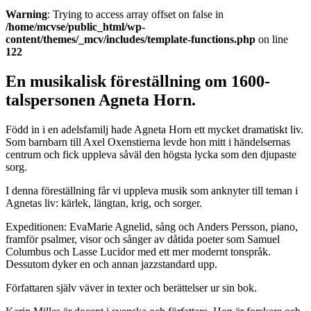
Warning
: Trying to access array offset on false in
/home/mcvse/public_html/wp-
content/themes/_mcv/includes/template-functions.php
on line
122
En musikalisk föreställning om 1600-
talspersonen Agneta Horn.
Född in i en adelsfamilj hade Agneta Horn ett mycket dramatiskt liv.
Som barnbarn till Axel Oxenstierna levde hon mitt i händelsernas
centrum och fick uppleva såväl den högsta lycka som den djupaste
sorg.
I denna föreställning får vi uppleva musik som anknyter till teman i
Agnetas liv: kärlek, längtan, krig, och sorger.
Expeditionen: EvaMarie Agnelid, sång och Anders Persson, piano,
framför psalmer, visor och sånger av dåtida poeter som Samuel
Columbus och Lasse Lucidor med ett mer modernt tonspråk.
Dessutom dyker en och annan jazzstandard upp.
Författaren själv väver in texter och berättelser ur sin bok.