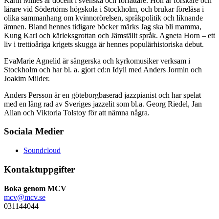
Karin Milles är docent i svenska och författare. Hon är forskare och
lärare vid Södertörns högskola i Stockholm, och brukar föreläsa i
olika sammanhang om kvinnorörelsen, språkpolitik och liknande
ämnen. Bland hennes tidigare böcker märks Jag ska bli mamma,
Kung Karl och kärleksgrottan och Jämställt språk. Agneta Horn – ett
liv i trettioåriga krigets skugga är hennes populärhistoriska debut.
EvaMarie Agnelid är sångerska och kyrkomusiker verksam i
Stockholm och har bl. a. gjort cd:n Idyll med Anders Jormin och
Joakim Milder.
Anders Persson är en göteborgbaserad jazzpianist och har spelat
med en lång rad av Sveriges jazzelit som bl.a. Georg Riedel, Jan
Allan och Viktoria Tolstoy för att nämna några.
Sociala Medier
Soundcloud
Kontaktuppgifter
Boka genom MCV
mcv@mcv.se
031144044