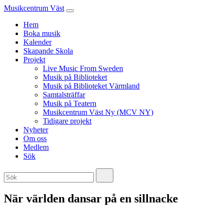
Musikcentrum Väst
Hem
Boka musik
Kalender
Skapande Skola
Projekt
Live Music From Sweden
Musik på Biblioteket
Musik på Biblioteket Värmland
Samtalsträffar
Musik på Teatern
Musikcentrum Väst Ny (MCV NY)
Tidigare projekt
Nyheter
Om oss
Medlem
Sök
När världen dansar på en sillnacke