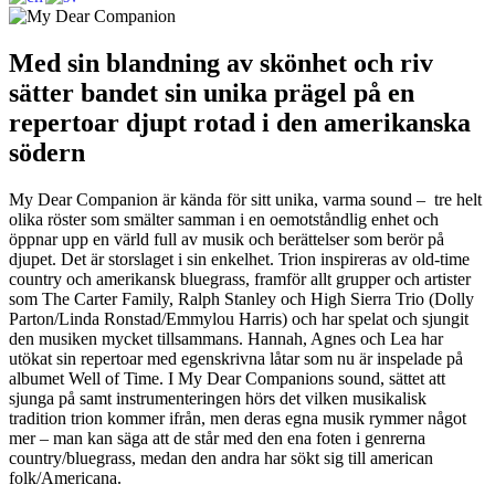
Med sin blandning av skönhet och riv
sätter bandet sin unika prägel på en
repertoar djupt rotad i den amerikanska
södern
My Dear Companion är kända för sitt unika, varma sound – tre helt
olika röster som smälter samman i en oemotståndlig enhet och
öppnar upp en värld full av musik och berättelser som berör på
djupet. Det är storslaget i sin enkelhet. Trion inspireras av old-time
country och amerikansk bluegrass, framför allt grupper och artister
som The Carter Family, Ralph Stanley och High Sierra Trio (Dolly
Parton/Linda Ronstad/Emmylou Harris) och har spelat och sjungit
den musiken mycket tillsammans. Hannah, Agnes och Lea har
utökat sin repertoar med egenskrivna låtar som nu är inspelade på
albumet Well of Time. I My Dear Companions sound, sättet att
sjunga på samt instrumenteringen hörs det vilken musikalisk
tradition trion kommer ifrån, men deras egna musik rymmer något
mer – man kan säga att de står med den ena foten i genrerna
country/bluegrass, medan den andra har sökt sig till american
folk/Americana.