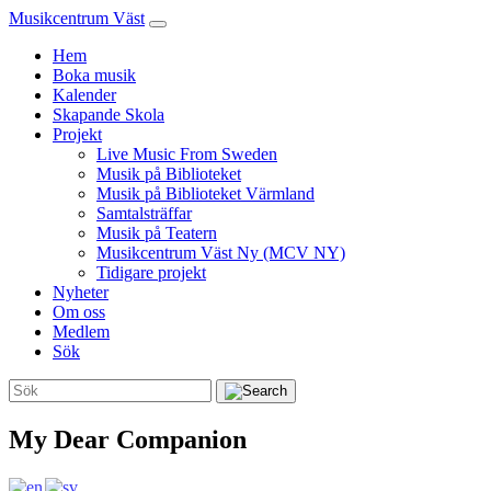
Musikcentrum Väst
Hem
Boka musik
Kalender
Skapande Skola
Projekt
Live Music From Sweden
Musik på Biblioteket
Musik på Biblioteket Värmland
Samtalsträffar
Musik på Teatern
Musikcentrum Väst Ny (MCV NY)
Tidigare projekt
Nyheter
Om oss
Medlem
Sök
My Dear Companion