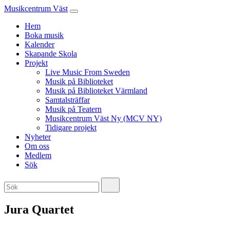
Musikcentrum Väst
Hem
Boka musik
Kalender
Skapande Skola
Projekt
Live Music From Sweden
Musik på Biblioteket
Musik på Biblioteket Värmland
Samtalsträffar
Musik på Teatern
Musikcentrum Väst Ny (MCV NY)
Tidigare projekt
Nyheter
Om oss
Medlem
Sök
Jura Quartet