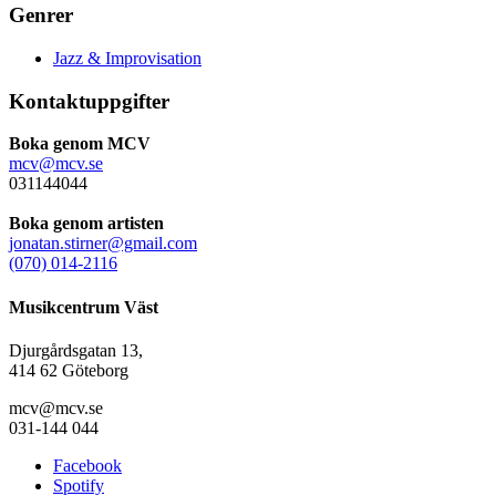
Genrer
Jazz & Improvisation
Kontaktuppgifter
Boka genom MCV
mcv@mcv.se
031144044
Boka genom artisten
jonatan.stirner@gmail.com
(070) 014-2116
Musikcentrum Väst
Djurgårdsgatan 13,
414 62 Göteborg
mcv@mcv.se
031-144 044
Facebook
Spotify