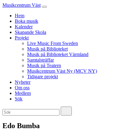
Musikcentrum Väst
Hem
Boka musik
Kalender
Skapande Skola
Projekt
Live Music From Sweden
Musik på Biblioteket
Musik på Biblioteket Värmland
Samtalsträffar
Musik på Teatern
Musikcentrum Väst Ny (MCV NY)
Tidigare projekt
Nyheter
Om oss
Medlem
Sök
Edo Bumba