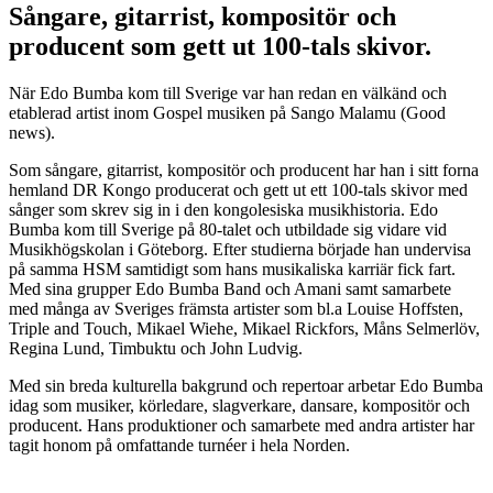
Sångare, gitarrist, kompositör och
producent som gett ut 100-tals skivor.
När Edo Bumba kom till Sverige var han redan en välkänd och
etablerad artist inom Gospel musiken på Sango Malamu (Good
news).
Som sångare, gitarrist, kompositör och producent har han i sitt forna
hemland DR Kongo producerat och gett ut ett 100-tals skivor med
sånger som skrev sig in i den kongolesiska musikhistoria. Edo
Bumba kom till Sverige på 80-talet och utbildade sig vidare vid
Musikhögskolan i Göteborg. Efter studierna började han undervisa
på samma HSM samtidigt som hans musikaliska karriär fick fart.
Med sina grupper Edo Bumba Band och Amani samt samarbete
med många av Sveriges främsta artister som bl.a Louise Hoffsten,
Triple and Touch, Mikael Wiehe, Mikael Rickfors, Måns Selmerlöv,
Regina Lund, Timbuktu och John Ludvig.
Med sin breda kulturella bakgrund och repertoar arbetar Edo Bumba
idag som musiker, körledare, slagverkare, dansare, kompositör och
producent. Hans produktioner och samarbete med andra artister har
tagit honom på omfattande turnéer i hela Norden.