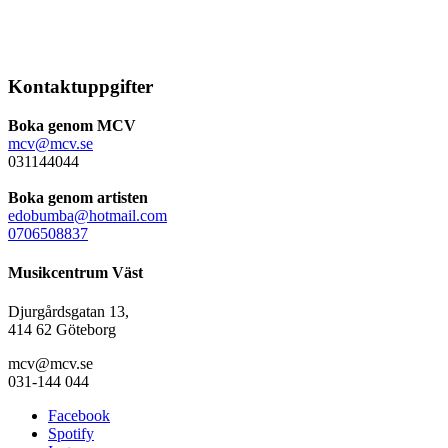
Kontaktuppgifter
Boka genom MCV
mcv@mcv.se
031144044
Boka genom artisten
edobumba@hotmail.com
0706508837
Musikcentrum Väst
Djurgårdsgatan 13,
414 62 Göteborg
mcv@mcv.se
031-144 044
Facebook
Spotify