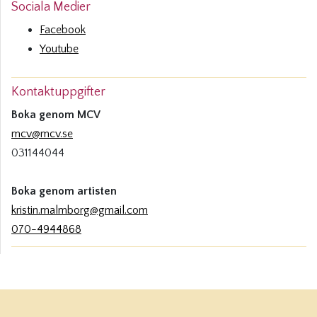
Sociala Medier
Facebook
Youtube
Kontaktuppgifter
Boka genom MCV
mcv@mcv.se
031144044
Boka genom artisten
kristin.malmborg@gmail.com
070-4944868