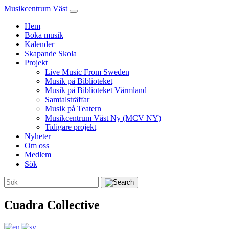
Musikcentrum Väst
Hem
Boka musik
Kalender
Skapande Skola
Projekt
Live Music From Sweden
Musik på Biblioteket
Musik på Biblioteket Värmland
Samtalsträffar
Musik på Teatern
Musikcentrum Väst Ny (MCV NY)
Tidigare projekt
Nyheter
Om oss
Medlem
Sök
Cuadra Collective