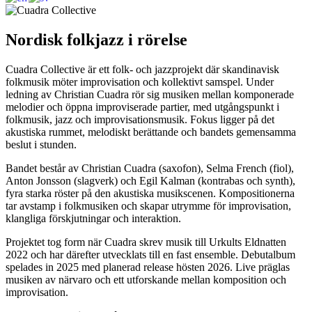
Nordisk folkjazz i rörelse
Cuadra Collective är ett folk- och jazzprojekt där skandinavisk
folkmusik möter improvisation och kollektivt samspel. Under
ledning av Christian Cuadra rör sig musiken mellan komponerade
melodier och öppna improviserade partier, med utgångspunkt i
folkmusik, jazz och improvisationsmusik. Fokus ligger på det
akustiska rummet, melodiskt berättande och bandets gemensamma
beslut i stunden.
Bandet består av Christian Cuadra (saxofon), Selma French (fiol),
Anton Jonsson (slagverk) och Egil Kalman (kontrabas och synth),
fyra starka röster på den akustiska musikscenen. Kompositionerna
tar avstamp i folkmusiken och skapar utrymme för improvisation,
klangliga förskjutningar och interaktion.
Projektet tog form när Cuadra skrev musik till Urkults Eldnatten
2022 och har därefter utvecklats till en fast ensemble. Debutalbum
spelades in 2025 med planerad release hösten 2026. Live präglas
musiken av närvaro och ett utforskande mellan komposition och
improvisation.