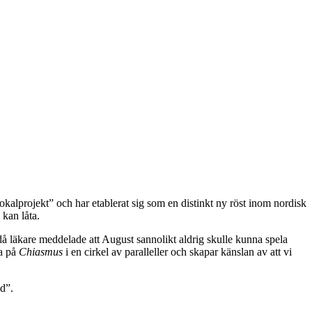
lprojekt” och har etablerat sig som en distinkt ny röst inom nordisk
kan låta.
 då läkare meddelade att August sannolikt aldrig skulle kunna spela
na på
Chiasmus
i en cirkel av paralleller och skapar känslan av att vi
id”.