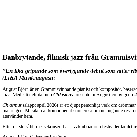
Banbrytande, filmisk jazz från Grammisvi
”En lika gripande som övertygande debut som sätter rib
/LIRA Musikmagasin
August Björn är en Grammisvinnande pianist och kompositör, baserad 
jazz. Med sitt debutalbum
Chiasmus
presenterar August en ny genre-ö
Chiasmus
(släppt april 2026) är ett djupt personligt verk om drömmar,
piano igen. Musiken är komponerad som en sammanhängande resa och sp
återvänder hem.
Efter en slutsåld releasekonsert har jazzklubbar och festivaler landet 
August Björn Chiasmus består av: