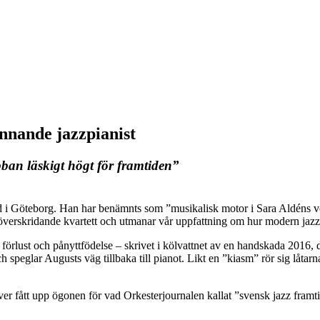
nnande jazzpianist
ban läskigt högt för framtiden”
i Göteborg. Han har benämnts som ”musikalisk motor i Sara Aldéns voka
verskridande kvartett och utmanar vår uppfattning om hur modern jazz 
 förlust och pånyttfödelse – skrivet i kölvattnet av en handskada 2016,
eglar Augusts väg tillbaka till pianot. Likt en ”kiasm” rör sig låtar
över fått upp ögonen för vad Orkesterjournalen kallat ”svensk jazz framt