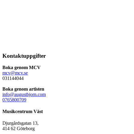
Kontaktuppgifter
Boka genom MCV
mcv@mcv.se
031144044
Boka genom artisten
info@augustbjorn.com
0765800709
Musikcentrum Väst
Djurgårdsgatan 13,
414 62 Göteborg