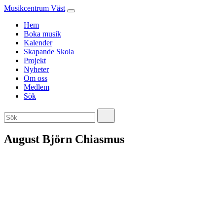
Musikcentrum Väst
Hem
Boka musik
Kalender
Skapande Skola
Projekt
Nyheter
Om oss
Medlem
Sök
August Björn Chiasmus