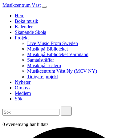
Musikcentrum Väst
Hem
Boka musik
Kalender
Skapande Skola
Projekt
Live Music From Sweden
Musik på Biblioteket
Musik på Biblioteket Värmland
Samtalsträffar
Musik på Teatern
Musikcentrum Väst Ny (MCV NY)
Tidigare projekt
Nyheter
Om oss
Medlem
Sök
0 evenemang har hittats.