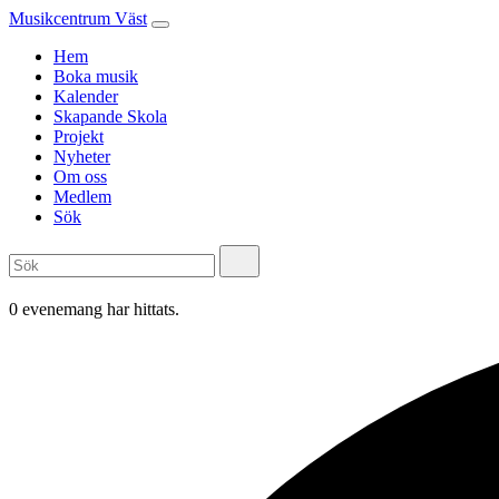
Musikcentrum Väst
Hem
Boka musik
Kalender
Skapande Skola
Projekt
Nyheter
Om oss
Medlem
Sök
0 evenemang har hittats.