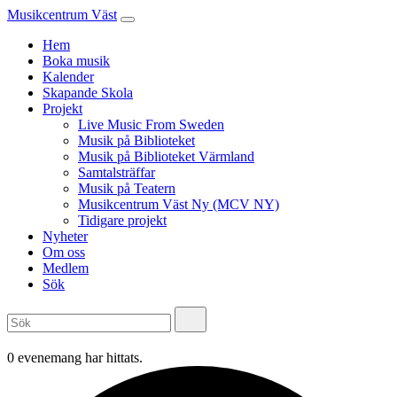
Musikcentrum Väst
Hem
Boka musik
Kalender
Skapande Skola
Projekt
Live Music From Sweden
Musik på Biblioteket
Musik på Biblioteket Värmland
Samtalsträffar
Musik på Teatern
Musikcentrum Väst Ny (MCV NY)
Tidigare projekt
Nyheter
Om oss
Medlem
Sök
0 evenemang har hittats.