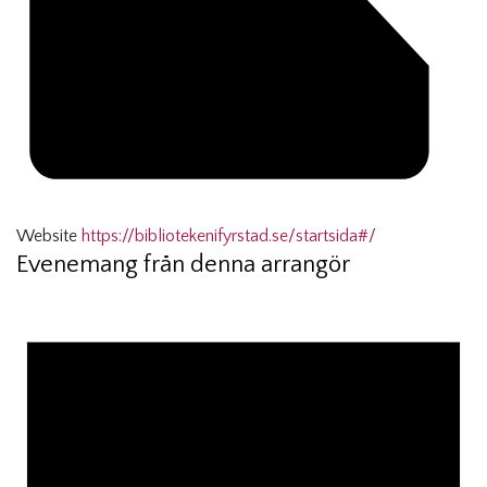
Website
https://bibliotekenifyrstad.se/startsida#/
Evenemang från denna arrangör