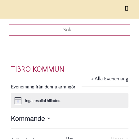
TIBRO KOMMUN
« Alla Evenemang
Evenemang från denna arrangör
Inga resultat hittades.
Notis
Kommande
Välj
datum.
Idag
Evenemang