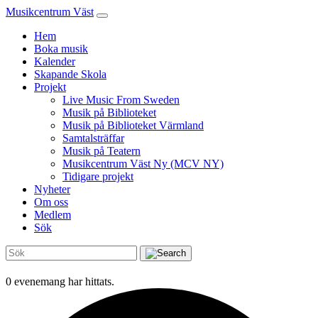
Musikcentrum Väst
Hem
Boka musik
Kalender
Skapande Skola
Projekt
Live Music From Sweden
Musik på Biblioteket
Musik på Biblioteket Värmland
Samtalsträffar
Musik på Teatern
Musikcentrum Väst Ny (MCV NY)
Tidigare projekt
Nyheter
Om oss
Medlem
Sök
0 evenemang har hittats.