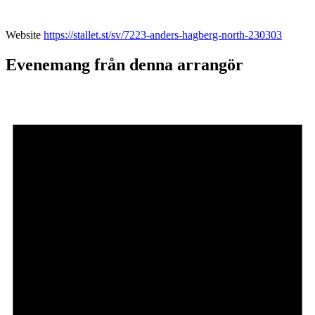
Website
https://stallet.st/sv/7223-anders-hagberg-north-230303
Evenemang från denna arrangör