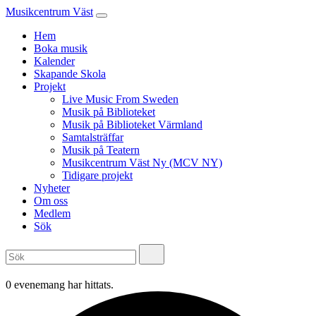
Musikcentrum Väst
Hem
Boka musik
Kalender
Skapande Skola
Projekt
Live Music From Sweden
Musik på Biblioteket
Musik på Biblioteket Värmland
Samtalsträffar
Musik på Teatern
Musikcentrum Väst Ny (MCV NY)
Tidigare projekt
Nyheter
Om oss
Medlem
Sök
0 evenemang har hittats.